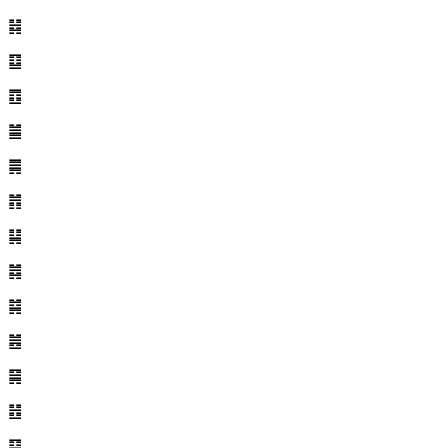
䷧
䷨
䷩
䷪
䷫
䷬
䷭
䷮
䷯
䷰
䷱
䷲
䷳