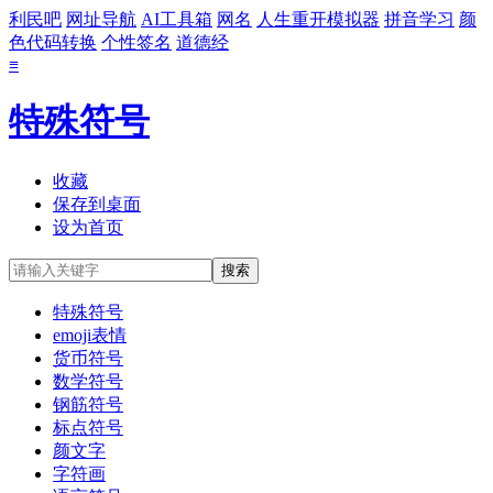
利民吧
网址导航
AI工具箱
网名
人生重开模拟器
拼音学习
颜
色代码转换
个性签名
道德经
≡
特殊符号
收藏
保存到桌面
设为首页
特殊符号
emoji表情
货币符号
数学符号
钢筋符号
标点符号
颜文字
字符画