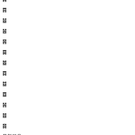
䷴
䷵
䷶
䷷
䷸
䷹
䷺
䷻
䷼
䷽
䷾
䷿