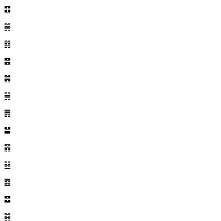
䷚
䷛
䷜
䷝
䷞
䷟
䷠
䷡
䷢
䷣
䷤
䷥
䷦