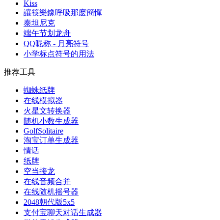
Kiss
讓筷樂鐌呼吸那麽簡憚
泰坦尼克
端午节划龙舟
QQ昵称 - 月亮符号
小学标点符号的用法
推荐工具
蜘蛛纸牌
在线模拟器
火星文转换器
随机小数生成器
GolfSolitaire
淘宝订单生成器
情话
纸牌
空当接龙
在线音频合并
在线随机摇号器
2048朝代版5x5
支付宝聊天对话生成器