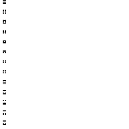
䷀
䷁
䷂
䷃
䷄
䷅
䷆
䷇
䷈
䷉
䷊
䷋
䷌