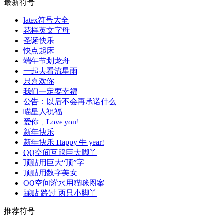
最新符号
latex符号大全
花样英文字母
圣诞快乐
快点起床
端午节划龙舟
一起去看流星雨
只喜欢你
我们一定要幸福
公告：以后不会再承诺什么
喵星人祝福
爱你，Love you!
新年快乐
新年快乐 Happy 牛 year!
QQ空间互踩巨大脚丫
顶贴用巨大“顶”字
顶贴用数字美女
QQ空间灌水用猫咪图案
踩贴 路过 两只小脚丫
推荐符号