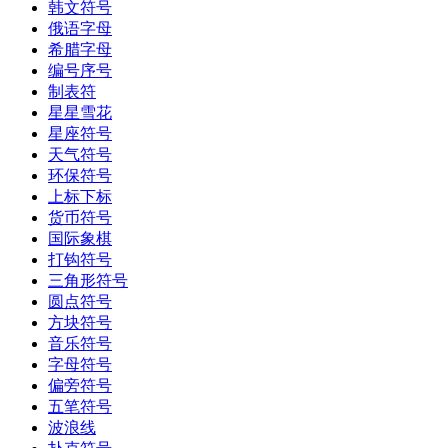
韩文符号
俄语字母
希腊字母
编号序号
制表符
星星雪花
星座符号
天气符号
环保符号
上标下标
货币符号
国际象棋
打钩符号
三角形符号
圆点符号
方块符号
音乐符号
字母符号
偏旁符号
五笔符号
波浪线