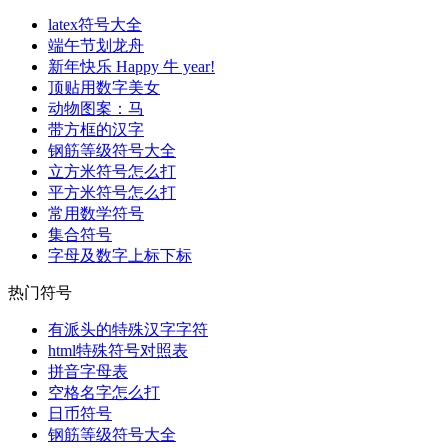
latex符号大全
端午节划龙舟
新年快乐 Happy 牛 year!
顶贴用数字美女
动物图案：马
带方框的汉字
钢筋等级符号大全
立方米符号怎么打
平方米符号怎么打
常用数学符号
集合符号
字母及数字上标下标
热门符号
有派头的特殊汉字字符
html特殊符号对照表
拼音字母表
空格名字怎么打
日币符号
钢筋等级符号大全