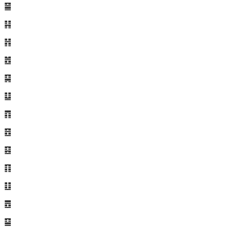
䷍
䷎
䷏
䷐
䷑
䷒
䷓
䷔
䷕
䷖
䷗
䷘
䷙