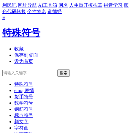
利民吧
网址导航
AI工具箱
网名
人生重开模拟器
拼音学习
颜
色代码转换
个性签名
道德经
≡
特殊符号
收藏
保存到桌面
设为首页
特殊符号
emoji表情
货币符号
数学符号
钢筋符号
标点符号
颜文字
字符画