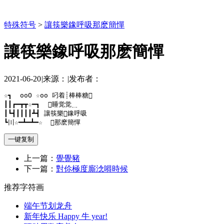
特殊符号
>
讓筷樂鐌呼吸那麽簡憚
讓筷樂鐌呼吸那麽簡憚
2021-06-20
|
来源：
|
发布者：
☆┓  oоО ☆оo 叼着┊棒棒糖

┃┃┏━┳┳☆━┓  睡觉觉﹎

┃┗┫┃┃┃┃┻┫ 讓筷樂鐌呼吸

┗〣☆━┻━┻━☆  那麽簡憚
一键复制
上一篇：
覺覺豬
下一篇：
對伱極度廝淰嘚時候
推荐字符画
端午节划龙舟
新年快乐 Happy 牛 year!