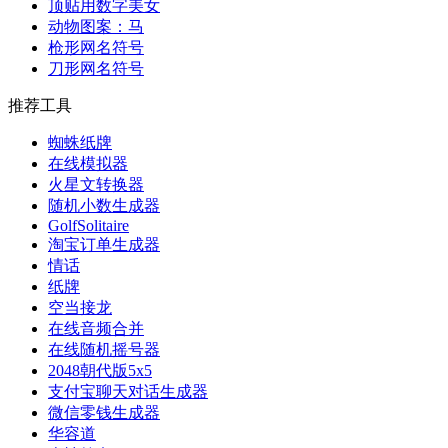
顶贴用数字美女
动物图案：马
枪形网名符号
刀形网名符号
推荐工具
蜘蛛纸牌
在线模拟器
火星文转换器
随机小数生成器
GolfSolitaire
淘宝订单生成器
情话
纸牌
空当接龙
在线音频合并
在线随机摇号器
2048朝代版5x5
支付宝聊天对话生成器
微信零钱生成器
华容道