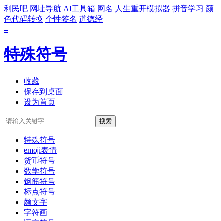
利民吧
网址导航
AI工具箱
网名
人生重开模拟器
拼音学习
颜
色代码转换
个性签名
道德经
≡
特殊符号
收藏
保存到桌面
设为首页
特殊符号
emoji表情
货币符号
数学符号
钢筋符号
标点符号
颜文字
字符画