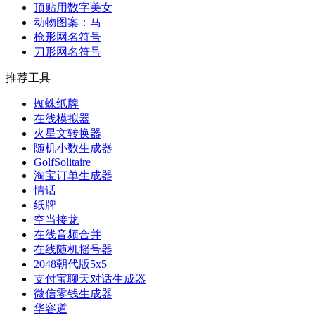
顶贴用数字美女
动物图案：马
枪形网名符号
刀形网名符号
推荐工具
蜘蛛纸牌
在线模拟器
火星文转换器
随机小数生成器
GolfSolitaire
淘宝订单生成器
情话
纸牌
空当接龙
在线音频合并
在线随机摇号器
2048朝代版5x5
支付宝聊天对话生成器
微信零钱生成器
华容道