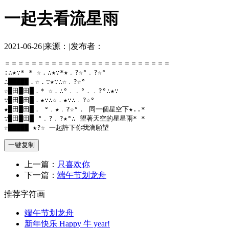
一起去看流星雨
2021-06-26
|
来源：
|
发布者：
＝＝＝＝＝＝＝＝＝＝＝＝＝＝＝＝＝＝＝＝＝＝＝＝＝

:∴★∵* * ☆．∴★∵*★﹒?☆°﹒?☆°

∴█████．☆．∵★∵∴☆﹒?☆°

☆█田█田█．* ☆．∴°﹒﹒°．﹒?°∴★∵

∵█田█田█．★∵∴☆．★∵∴﹒?☆°

★█田█田█． °﹒★﹒?☆°． 同一個星空下★..*

∵█田█田█ °﹒?﹒?★°∴ 望著天空的星星雨* *

☆█████ ★?☆ 一起許下你我滴願望
一键复制
上一篇：
只喜欢你
下一篇：
端午节划龙舟
推荐字符画
端午节划龙舟
新年快乐 Happy 牛 year!